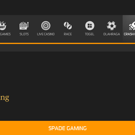
 GAMES
SLOTS
LIVE CASINO
RACE
TOGEL
OLAHRAGA
CRASH
SPADE GAMING