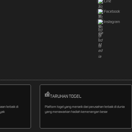
Line
Facebook
Instagram
TARUHAN TOGEL
aan terbaik di
Platform togel yang menarik dari perusahan terbaik di dunia
nyak
yang menawarkan hadiah kemenangan besar