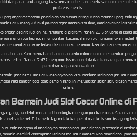
tif dan pasar taruhan yang luas, pemain di berikan kebebasan untuk memilih st
preferensi mereka.
kini yang dapat membantu pemain dalam membuat keputusan taruhan yang lebih tep
ain untuk mengikuti aksi pertandingan secara real-time, meningkatkan intensita
kalangan pecinta judi online, terutama di platform Panen123 Slot, yang di kenal s
hanya menghibur tapi juga memberikan kesempatan untuk memenangkan hadiah b
dari pengembang game terkemuka di dunia, menjamin keadilan dan keamanan unt
bisa di abaikan. Kami memahami hal ini dan berkomitmen untuk memberikan peng
nkripsi terkini, Bandar Slot77 menjamin keamanan data dan transaksi para pem
permainan tanpa kekhawatiran.
enarik yang bertujuan untuk meningkatkan kemungkinan lebih banyak untuk men
beri nilai tambah bagi para pemain setia. Ini merupakan salah satu alasan me
online.
n Bermain Judi Slot Gacor Online d
an yang jauh lebih menarik di bandingkan dengan judi tradisional. Salah satu
i koneksi internet. Tidak perlu lagi melakukan perjalanan ke kasino fisik yang 
jauh lebih beragam di bandingkan dengan apa yang biasanya tersedia di kasino t
 pemain memiliki kesempatan lebih besar untuk menemukan permainan yang ses