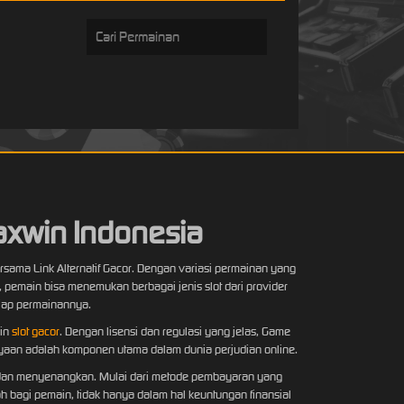
Maxwin Indonesia
sama Link Alternatif Gacor. Dengan variasi permainan yang
pemain bisa menemukan berbagai jenis slot dari provider
tiap permainannya.
ain
slot gacor
. Dengan lisensi dan regulasi yang jelas, Game
yaan adalah komponen utama dalam dunia perjudian online.
 dan menyenangkan. Mulai dari metode pembayaran yang
 bagi pemain, tidak hanya dalam hal keuntungan finansial