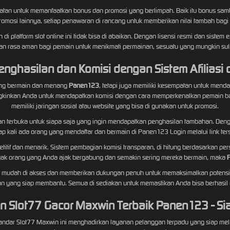
tan untuk memanfaatkan bonus dan promosi yang berlimpah. Baik itu bonus sam
promosi lainnya, setiap penawaran di rancang untuk memberikan nilai tambah bagi 
 platform slot online ini tidak bisa di abaikan. Dengan lisensi resmi dan sistem e
 rasa aman bagi pemain untuk menikmati permainan, sesuatu yang mungkin sulit 
nghasilan dan Komisi dengan Sistem Afiliasi
ntang bermain dan menang
Panen123
, tetapi juga memiliki kesempatan untuk menda
ngkinkan Anda untuk mendapatkan komisi dengan cara memperkenalkan pemain bar
memiliki jaringan sosial atau website yang bisa di gunakan untuk promosi.
dan terbuka untuk siapa saja yang ingin mendapatkan penghasilan tambahan. Dengan
iap kali ada orang yang mendaftar dan bermain di Panen123 Login melalui link te
itif dan menarik. Sistem pembagian komisi transparan, di hitung berdasarkan per
anyak orang yang Anda ajak bergabung dan semakin sering mereka bermain, maka
ni mudah di akses dan memberikan dukungan penuh untuk memaksimalkan potensi p
 yang siap membantu. Semua di sediakan untuk memastikan Anda bisa berhasil da
 Slot77 Gacor Maxwin Terbaik Panen123 - Si
Bandar Slot77 Maxwin ini menghadirkan layanan pelanggan terpadu yang siap mel