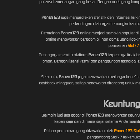
potensi kemenangan yang besar. Dengan odds yang kompeti
Panen123
juga menyediakan statistik dan informasi ter
pertandingan olahraga memungkinkan pem
Permainan
Panen123
online menjadi semakin populer di 
online menawarkan beragam pilihan game yang tidak 
permainan
Slot77
Pentingnya memilih platform
Panen123
terpercaya tidak 
aman. Dengan lisensi resmi dan penggunaan teknologi e
Selain itu,
Panen123
juga menawarkan berbagai benefit m
cashback mingguan, setiap penawaran dirancang untuk mem
Keuntunga
Bermain judi slot gacor di
Panen123
menawarkan keuntung
kapan saja dan di mana saja, selama Anda memilik
Pilihan permainan yang ditawarkan oleh
Panen123 Slot
pengembang Slot77 terkemuka,