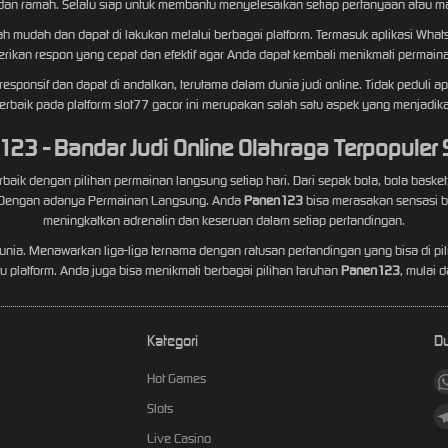
ih dan ramah. Selalu siap untuk membantu menyelesaikan setiap pertanyaan atau
h mudah dan dapat di lakukan melalui berbagai platform. Termasuk aplikasi WhatsA
rikan respon yang cepat dan efektif agar Anda dapat kembali menikmati perma
sponsif dan dapat di andalkan, terutama dalam dunia judi online. Tidak peduli 
erbaik pada platform slot77 gacor ini merupakan salah satu aspek yang menjadika
23 - Bandar Judi Online Olahraga Terpopuler S
ik dengan pilihan permainan langsung setiap hari. Dari sepak bola, bola basket,
ka. Dengan adanya Permainan Langsung. Anda
Panen123
bisa merasakan sensasi 
meningkatkan adrenalin dan keseruan dalam setiap pertandingan.
unia. Menawarkan liga-liga ternama dengan ratusan pertandingan yang bisa di pili
u platform. Anda juga bisa menikmati berbagai pilihan taruhan
Panen123
, mulai 
Kategori
D
Hot Games
Slots
Live Casino