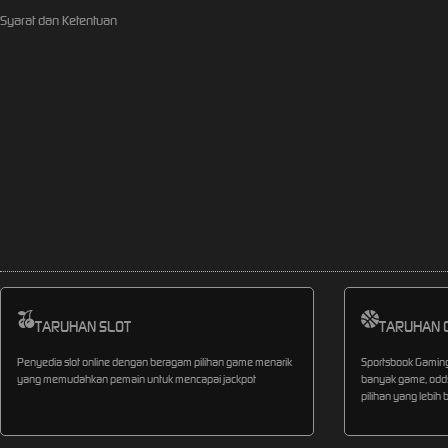
Syarat dan Ketentuan
TARUHAN SLOT
TARUHAN 
Penyedia slot online dengan beragam pilihan game menarik
Sportsbook Gaming
yang memudahkan pemain untuk mencapai jackpot
banyak game, odds
pilihan yang lebih