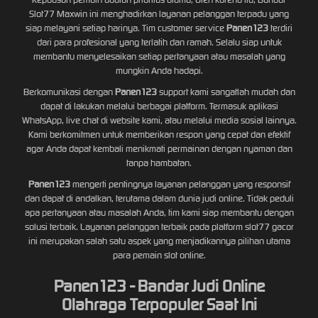
Slot77 Maxwin ini menghadirkan layanan pelanggan terpadu yang
siap melayani setiap harinya. Tim customer service
Panen123
terdiri
dari para profesional yang terlatih dan ramah. Selalu siap untuk
membantu menyelesaikan setiap pertanyaan atau masalah yang
mungkin Anda hadapi.
Berkomunikasi dengan
Panen123
support kami sangatlah mudah dan
dapat di lakukan melalui berbagai platform. Termasuk aplikasi
WhatsApp, live chat di website kami, atau melalui media sosial lainnya.
Kami berkomitmen untuk memberikan respon yang cepat dan efektif
agar Anda dapat kembali menikmati permainan dengan nyaman dan
tanpa hambatan.
Panen123
mengerti pentingnya layanan pelanggan yang responsif
dan dapat di andalkan, terutama dalam dunia judi online. Tidak peduli
apa pertanyaan atau masalah Anda, tim kami siap membantu dengan
solusi terbaik. Layanan pelanggan terbaik pada platform slot77 gacor
ini merupakan salah satu aspek yang menjadikannya pilihan utama
para pemain slot online.
Panen123 - Bandar Judi Online
Olahraga Terpopuler Saat Ini