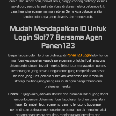
dunia. Dari sepak bola, basket, tenis, hingga cabang olahraga eksotis
sekalipun, semua tersedia dan bisa di akses melalui beberapa klik
saja. Keanekaragaman ini menjadikan Game Asia sebagai platform
taruhan olahraga yang dinamis dan menyeluruh.
Mudah Mendapatkan ID Untuk
Login Slot77 Bersama Agen
Panen123
Berpartisipasi dalam taruhan olahraga di
Panen123 Login
tidak hanya
memberi kesempatan kepada para pemain untuk terlibat langsung
dalam pertandingan favorit mereka. Tetapi juga menawarkan potensi
kemenangan yang besar. Dengan odds yang kompetitif dan pasar
taruhan yang luas, pemain di berikan kebebasan untuk memilih
strategi taruhan yang paling sesuai dengan pengetahuan dan
preferensi mereka.
Panen123
juga menyediakan statistik dan informasi terkini yang dapat
membantu pemain dalam membuat keputusan taruhan yang lebih
tepat. Di tambah lagi, layanan streaming langsung beberapa
pertandingan olahraga memungkinkan pemain untuk mengikuti aksi
pertandingan secara real-time, meningkatkan intensitas dan