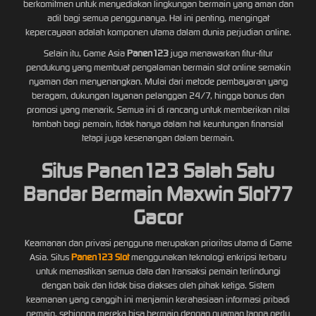
berkomitmen untuk menyediakan lingkungan bermain yang aman dan
adil bagi semua penggunanya. Hal ini penting, mengingat
kepercayaan adalah komponen utama dalam dunia perjudian online.
Selain itu, Game Asia
Panen123
juga menawarkan fitur-fitur
pendukung yang membuat pengalaman bermain slot online semakin
nyaman dan menyenangkan. Mulai dari metode pembayaran yang
beragam, dukungan layanan pelanggan 24/7, hingga bonus dan
promosi yang menarik. Semua ini di rancang untuk memberikan nilai
tambah bagi pemain, tidak hanya dalam hal keuntungan finansial
tetapi juga kesenangan dalam bermain.
Situs Panen123 Salah Satu
Bandar Bermain Maxwin Slot77
Gacor
Keamanan dan privasi pengguna merupakan prioritas utama di Game
Asia. Situs
Panen123 Slot
menggunakan teknologi enkripsi terbaru
untuk memastikan semua data dan transaksi pemain terlindungi
dengan baik dan tidak bisa diakses oleh pihak ketiga. Sistem
keamanan yang canggih ini menjamin kerahasiaan informasi pribadi
pemain, sehingga mereka bisa bermain dengan nyaman tanpa perlu