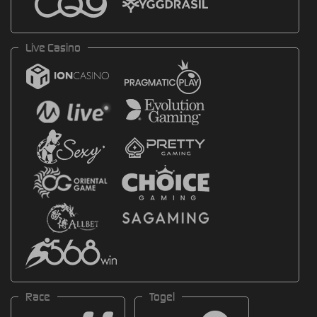
Live Casino
Race
Togel