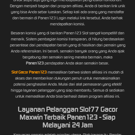
Dengan menjadi bagian dari program afiliasi, Anda di berikan link unik
yang bisa Anda sebar luaskan. Setiap kali ada orang yang mendaftar
dan bermain di Panen123 Login melalui link tersebut, Anda berhak
mendapatkan komisi.
Besaran komisi yang di berikan Panen123 Slot sangat kompetitif dan
menarik. Sistem pembagian komisi transparan, di hitung berdasarkan
persentase dari pendapatan bersih yang di hasilkan dari pemain yang
Anda referensikan. Ini berarti, semakin banyak orang yang Anda ajak
bergabung dan semakin sering mereka bermain, maka
Panen123
pendapatan Anda akan semakin besar.
Slot Gacor Panen123
memastikan bahwa sistem afiliasi ini mudah di
akses dan memberikan dukungan penuh untuk memaksimalkan
potensi penghasilan Anda. Mulai dari alat pemasaran yang efektif
hingga layanan pelanggan yang siap membantu. Semua di sediakan
untuk memastikan Anda bisa berhasil dalam program afiliasi ini.
Layanan Pelanggan Slot77 Gacor
Maxwin Terbaik Panen123 - Siap
Melayani 24 Jam
Kepuasan pemain adalah prioritas utama, Oleh karena itu, Bandar