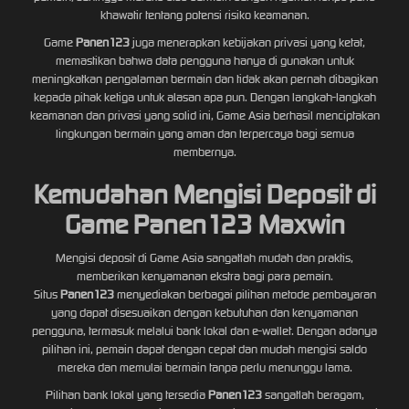
khawatir tentang potensi risiko keamanan.
Game
Panen123
juga menerapkan kebijakan privasi yang ketat,
memastikan bahwa data pengguna hanya di gunakan untuk
meningkatkan pengalaman bermain dan tidak akan pernah dibagikan
kepada pihak ketiga untuk alasan apa pun. Dengan langkah-langkah
keamanan dan privasi yang solid ini, Game Asia berhasil menciptakan
lingkungan bermain yang aman dan terpercaya bagi semua
membernya.
Kemudahan Mengisi Deposit di
Game Panen123 Maxwin
Mengisi deposit di Game Asia sangatlah mudah dan praktis,
memberikan kenyamanan ekstra bagi para pemain.
Situs
Panen123
menyediakan berbagai pilihan metode pembayaran
yang dapat disesuaikan dengan kebutuhan dan kenyamanan
pengguna, termasuk melalui bank lokal dan e-wallet. Dengan adanya
pilihan ini, pemain dapat dengan cepat dan mudah mengisi saldo
mereka dan memulai bermain tanpa perlu menunggu lama.
Pilihan bank lokal yang tersedia
Panen123
sangatlah beragam,