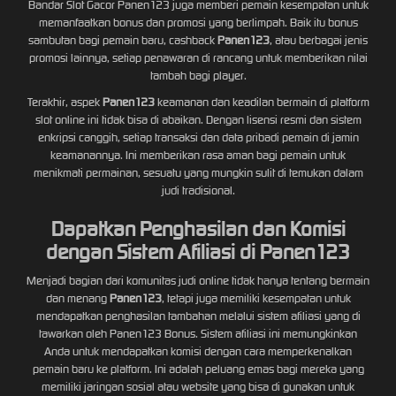
Bandar Slot Gacor Panen123 juga memberi pemain kesempatan untuk
memanfaatkan bonus dan promosi yang berlimpah. Baik itu bonus
sambutan bagi pemain baru, cashback
Panen123
, atau berbagai jenis
promosi lainnya, setiap penawaran di rancang untuk memberikan nilai
tambah bagi player.
Terakhir, aspek
Panen123
keamanan dan keadilan bermain di platform
slot online ini tidak bisa di abaikan. Dengan lisensi resmi dan sistem
enkripsi canggih, setiap transaksi dan data pribadi pemain di jamin
keamanannya. Ini memberikan rasa aman bagi pemain untuk
menikmati permainan, sesuatu yang mungkin sulit di temukan dalam
judi tradisional.
Dapatkan Penghasilan dan Komisi
dengan Sistem Afiliasi di Panen123
Menjadi bagian dari komunitas judi online tidak hanya tentang bermain
dan menang
Panen123
, tetapi juga memiliki kesempatan untuk
mendapatkan penghasilan tambahan melalui sistem afiliasi yang di
tawarkan oleh Panen123 Bonus. Sistem afiliasi ini memungkinkan
Anda untuk mendapatkan komisi dengan cara memperkenalkan
pemain baru ke platform. Ini adalah peluang emas bagi mereka yang
memiliki jaringan sosial atau website yang bisa di gunakan untuk