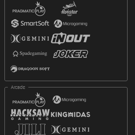
Arcade