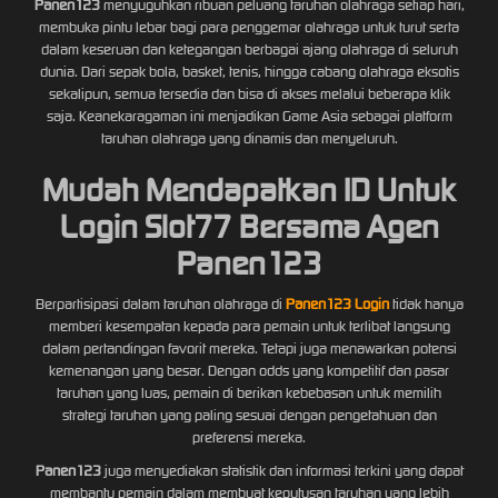
Panen123
menyuguhkan ribuan peluang taruhan olahraga setiap hari,
membuka pintu lebar bagi para penggemar olahraga untuk turut serta
dalam keseruan dan ketegangan berbagai ajang olahraga di seluruh
dunia. Dari sepak bola, basket, tenis, hingga cabang olahraga eksotis
sekalipun, semua tersedia dan bisa di akses melalui beberapa klik
saja. Keanekaragaman ini menjadikan Game Asia sebagai platform
taruhan olahraga yang dinamis dan menyeluruh.
Mudah Mendapatkan ID Untuk
Login Slot77 Bersama Agen
Panen123
Berpartisipasi dalam taruhan olahraga di
Panen123 Login
tidak hanya
memberi kesempatan kepada para pemain untuk terlibat langsung
dalam pertandingan favorit mereka. Tetapi juga menawarkan potensi
kemenangan yang besar. Dengan odds yang kompetitif dan pasar
taruhan yang luas, pemain di berikan kebebasan untuk memilih
strategi taruhan yang paling sesuai dengan pengetahuan dan
preferensi mereka.
Panen123
juga menyediakan statistik dan informasi terkini yang dapat
membantu pemain dalam membuat keputusan taruhan yang lebih