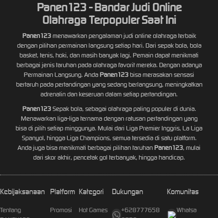
Panen123 - Bandar Judi Online
Olahraga Terpopuler Saat Ini
Panen123
menawarkan pengalaman judi online olahraga terbaik
dengan pilihan permainan langsung setiap hari. Dari sepak bola, bola
basket, tenis, hoki, dan masih banyak lagi. Pemain dapat menikmati
berbagai jenis taruhan pada olahraga favorit mereka. Dengan adanya
Permainan Langsung. Anda
Panen123
bisa merasakan sensasi
bertaruh pada pertandingan yang sedang berlangsung, meningkatkan
adrenalin dan keseruan dalam setiap pertandingan.
Panen123
Sepak bola, sebagai olahraga paling populer di dunia.
Menawarkan liga-liga ternama dengan ratusan pertandingan yang
bisa di pilih setiap minggunya. Mulai dari Liga Premier Inggris, La Liga
Spanyol, hingga Liga Champions, semua tersedia di satu platform.
Anda juga bisa menikmati berbagai pilihan taruhan
Panen123
, mulai
dari skor akhir, pencetak gol terbanyak, hingga handicap.
Kebijaksanaan
Platform
Kategori
Dukungan
Komunitas
Tentang
Promosi
Hot Games
+628777658
Whatsa