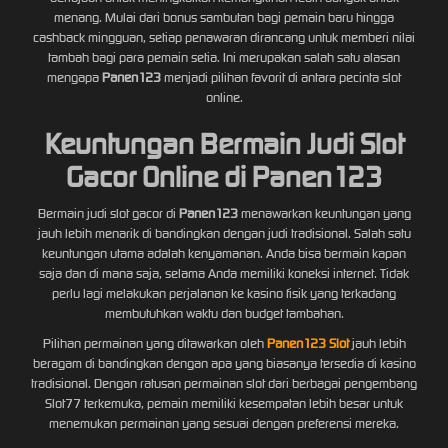
menang. Mulai dari bonus sambutan bagi pemain baru hingga
cashback mingguan, setiap penawaran dirancang untuk memberi nilai
tambah bagi para pemain setia. Ini merupakan salah satu alasan
mengapa
Panen123
menjadi pilihan favorit di antara pecinta slot
online.
Keuntungan Bermain Judi Slot
Gacor Online di Panen123
Bermain judi slot gacor di
Panen123
menawarkan keuntungan yang
jauh lebih menarik di bandingkan dengan judi tradisional. Salah satu
keuntungan utama adalah kenyamanan. Anda bisa bermain kapan
saja dan di mana saja, selama Anda memiliki koneksi internet. Tidak
perlu lagi melakukan perjalanan ke kasino fisik yang terkadang
membutuhkan waktu dan
budget tambahan.
Pilihan permainan yang ditawarkan oleh
Panen123 Slot
jauh lebih
beragam di bandingkan dengan apa yang biasanya tersedia di kasino
tradisional. Dengan ratusan permainan slot dari berbagai pengembang
Slot77 terkemuka, pemain memiliki kesempatan lebih besar untuk
menemukan permainan yang sesuai dengan preferensi mereka.