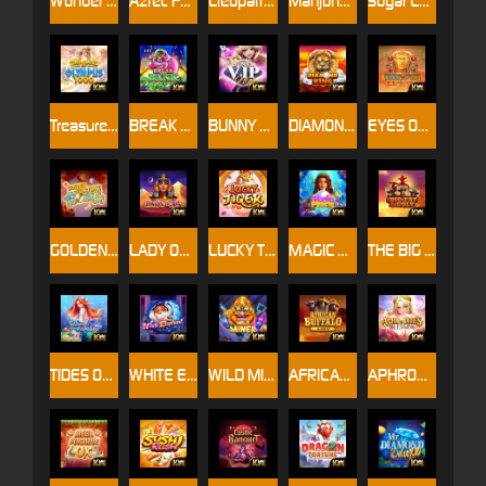
Wonder Ace
Aztec Fortune
Cleopatra's Fortune Ways
Mahjong Dragon Ways
Sugar Candy Bonanza
Treasures of Olympus 1000
BREAK THE BANK
BUNNY VIP NIGHT
DIAMOND KING
EYES OF RA
GOLDEN FORTUNE HORSE
LADY OF RA
LUCKY TIGER
MAGIC PEARLS
THE BIG THE FAT THE UGLY
TIDES OF FORTUNE
WHITE ELEPHANT
WILD MINER
AFRICAN BUFFALO 5000
APHRODITE’S BLESSING