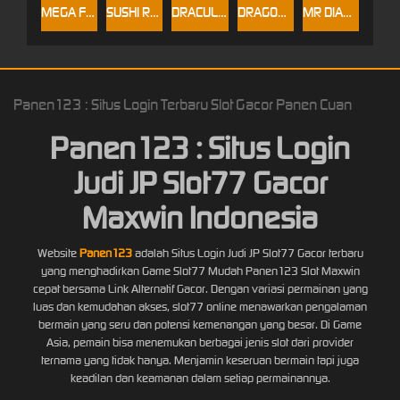
MEGA FORTUNE OX
SUSHI RUSH
DRACULA’S CASTLE BANQUET
DRAGON FORTUNE
MR DIAMOND DELUXE
Panen123 : Situs Login Terbaru Slot Gacor Panen Cuan
Panen123 : Situs Login
Judi JP Slot77 Gacor
Maxwin Indonesia
Website
Panen123
adalah Situs Login Judi JP Slot77 Gacor terbaru
yang menghadirkan Game Slot77 Mudah Panen123 Slot Maxwin
cepat bersama Link Alternatif Gacor. Dengan variasi permainan yang
luas dan kemudahan akses, slot77 online menawarkan pengalaman
bermain yang seru dan potensi kemenangan yang besar. Di Game
Asia, pemain bisa menemukan berbagai jenis slot dari provider
ternama yang tidak hanya. Menjamin keseruan bermain tapi juga
keadilan dan keamanan dalam setiap permainannya.