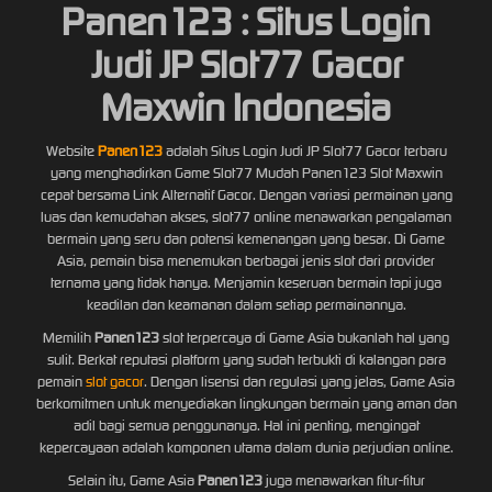
Panen123 : Situs Login
Judi JP Slot77 Gacor
Maxwin Indonesia
Website
Panen123
adalah Situs Login Judi JP Slot77 Gacor terbaru
yang menghadirkan Game Slot77 Mudah Panen123 Slot Maxwin
cepat bersama Link Alternatif Gacor. Dengan variasi permainan yang
luas dan kemudahan akses, slot77 online menawarkan pengalaman
bermain yang seru dan potensi kemenangan yang besar. Di Game
Asia, pemain bisa menemukan berbagai jenis slot dari provider
ternama yang tidak hanya. Menjamin keseruan bermain tapi juga
keadilan dan keamanan dalam setiap permainannya.
Memilih
Panen123
slot terpercaya di Game Asia bukanlah hal yang
sulit. Berkat reputasi platform yang sudah terbukti di kalangan para
pemain
slot gacor
. Dengan lisensi dan regulasi yang jelas, Game Asia
berkomitmen untuk menyediakan lingkungan bermain yang aman dan
adil bagi semua penggunanya. Hal ini penting, mengingat
kepercayaan adalah komponen utama dalam dunia perjudian online.
Selain itu, Game Asia
Panen123
juga menawarkan fitur-fitur