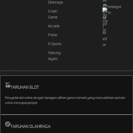
Olahraga
Instagra
Crash
m
Game
Arcade
Poker
E-Sports
Sabung
Ayam
TARUHAN SLOT
Penyedia slot online dengan beragam pilihan game menarik yang memudahkan pemain
untuk mencapai jackpot
TARUHAN OLAHRAGA