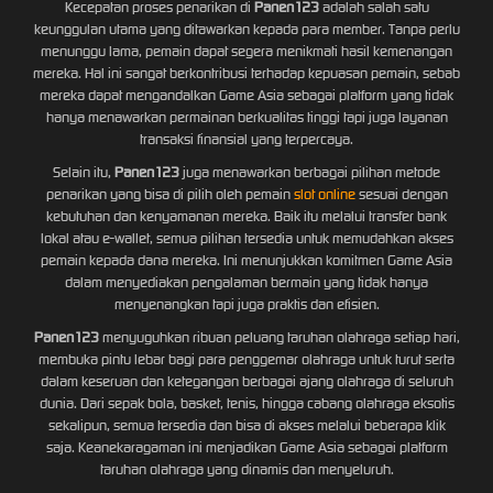
Kecepatan proses penarikan di
Panen123
adalah salah satu
keunggulan utama yang ditawarkan kepada para member. Tanpa perlu
menunggu lama, pemain dapat segera menikmati hasil kemenangan
mereka. Hal ini sangat berkontribusi terhadap kepuasan pemain, sebab
mereka dapat mengandalkan Game Asia sebagai platform yang tidak
hanya menawarkan permainan berkualitas tinggi tapi juga layanan
transaksi finansial yang terpercaya.
Selain itu,
Panen123
juga menawarkan berbagai pilihan metode
penarikan yang bisa di pilih oleh pemain
slot online
sesuai dengan
kebutuhan dan kenyamanan mereka. Baik itu melalui transfer bank
lokal atau e-wallet, semua pilihan tersedia untuk memudahkan akses
pemain kepada dana mereka. Ini menunjukkan komitmen Game Asia
dalam menyediakan pengalaman bermain yang tidak hanya
menyenangkan tapi juga praktis dan efisien.
Panen123
menyuguhkan ribuan peluang taruhan olahraga setiap hari,
membuka pintu lebar bagi para penggemar olahraga untuk turut serta
dalam keseruan dan ketegangan berbagai ajang olahraga di seluruh
dunia. Dari sepak bola, basket, tenis, hingga cabang olahraga eksotis
sekalipun, semua tersedia dan bisa di akses melalui beberapa klik
saja. Keanekaragaman ini menjadikan Game Asia sebagai platform
taruhan olahraga yang dinamis dan menyeluruh.