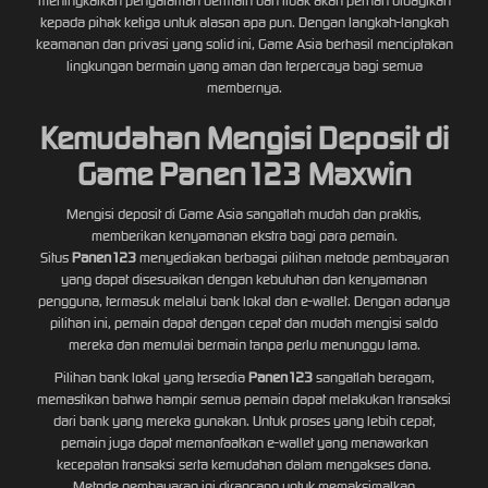
meningkatkan pengalaman bermain dan tidak akan pernah dibagikan
kepada pihak ketiga untuk alasan apa pun. Dengan langkah-langkah
keamanan dan privasi yang solid ini, Game Asia berhasil menciptakan
lingkungan bermain yang aman dan terpercaya bagi semua
membernya.
Kemudahan Mengisi Deposit di
Game Panen123 Maxwin
Mengisi deposit di Game Asia sangatlah mudah dan praktis,
memberikan kenyamanan ekstra bagi para pemain.
Situs
Panen123
menyediakan berbagai pilihan metode pembayaran
yang dapat disesuaikan dengan kebutuhan dan kenyamanan
pengguna, termasuk melalui bank lokal dan e-wallet. Dengan adanya
pilihan ini, pemain dapat dengan cepat dan mudah mengisi saldo
mereka dan memulai bermain tanpa perlu menunggu lama.
Pilihan bank lokal yang tersedia
Panen123
sangatlah beragam,
memastikan bahwa hampir semua pemain dapat melakukan transaksi
dari bank yang mereka gunakan. Untuk proses yang lebih cepat,
pemain juga dapat memanfaatkan e-wallet yang menawarkan
kecepatan transaksi serta kemudahan dalam mengakses dana.
Metode pembayaran ini dirancang untuk memaksimalkan