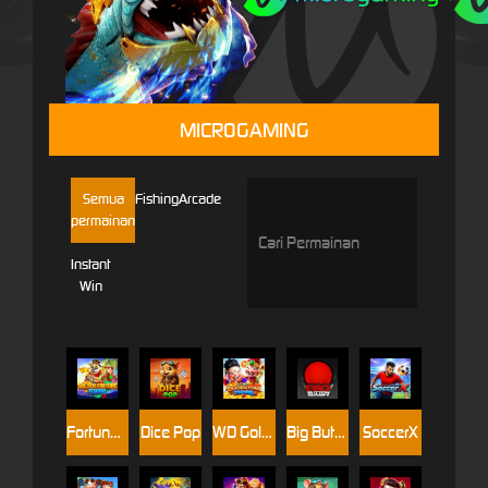
MICROGAMING
Semua
Fishing
Arcade
permainan
Instant
Win
Fortune Fishing
Dice Pop
WD Golden Fuwa Fishing
Big Button Bash
SoccerX