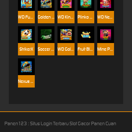
WD FuWa Fishing
Golden Tyrant Fishing
WD King Kong Fishing
Plinko Pop
WD Nezha Fishing Legend
StrikerX
Soccer Striker
WD Gold Blast Fishing
Fruit Blast
Mine Pop
Nexus Golden Tyrant
Panen123 : Situs Login Terbaru Slot Gacor Panen Cuan