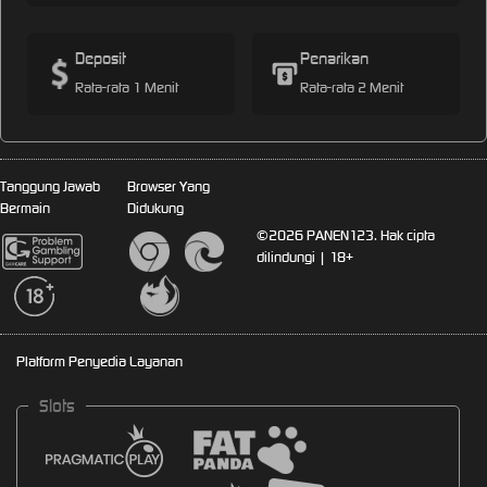
Deposit
Penarikan
Rata-rata 1 Menit
Rata-rata 2 Menit
Tanggung Jawab
Browser Yang
Bermain
Didukung
©2026 PANEN123. Hak cipta
dilindungi | 18+
Platform Penyedia Layanan
Slots