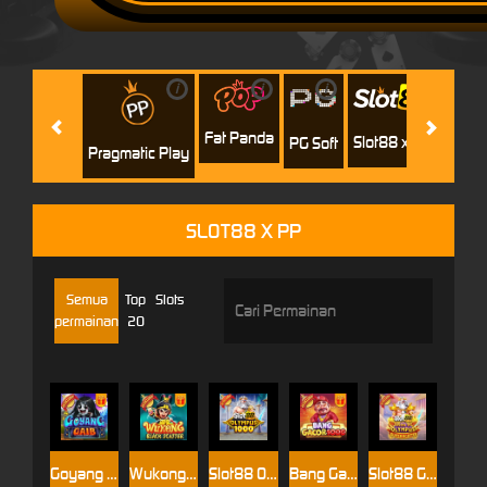
i
i
i
i
i
Facha
Fat Panda
Slot88 x PP
PG Soft
Pragmatic Play
SLOT88 X PP
Semua
Top
Slots
permainan
20
Goyang Gaib
Wukong - Black Scatter
Slot88 Olympus 1000
Bang Gacor 1000
Slot88 Gates of Olympus Super Scatter