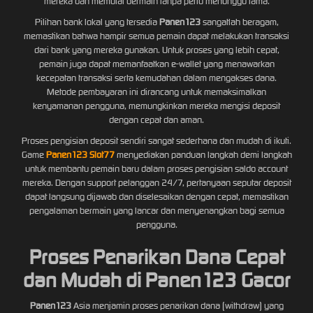
mereka dan memulai bermain tanpa perlu menunggu lama.
Pilihan bank lokal yang tersedia
Panen123
sangatlah beragam,
memastikan bahwa hampir semua pemain dapat melakukan transaksi
dari bank yang mereka gunakan. Untuk proses yang lebih cepat,
pemain juga dapat memanfaatkan e-wallet yang menawarkan
kecepatan transaksi serta kemudahan dalam mengakses dana.
Metode pembayaran ini dirancang untuk memaksimalkan
kenyamanan pengguna, memungkinkan mereka mengisi deposit
dengan cepat dan aman.
Proses pengisian deposit sendiri sangat sederhana dan mudah di ikuti.
Game
Panen123 Slot77
menyediakan panduan langkah demi langkah
untuk membantu pemain baru dalam proses pengisian saldo account
mereka. Dengan support pelanggan 24/7, pertanyaan seputar deposit
dapat langsung dijawab dan diselesaikan dengan cepat, memastikan
pengalaman bermain yang lancar dan menyenangkan bagi semua
pengguna.
Proses Penarikan Dana Cepat
dan Mudah di Panen123 Gacor
Panen123
Asia menjamin proses penarikan dana (withdraw) yang