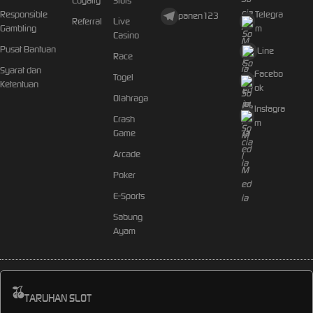
Loyalty
Slots
Responsible
Telegra
panen123
Referral
Live
Gambling
m
Casino
Pusat Bantuan
Line
Race
Syarat dan
Facebo
Togel
Ketentuan
ok
Olahraga
Instagra
Crash
m
Game
Arcade
Poker
E-Sports
Sabung
Ayam
TARUHAN SLOT