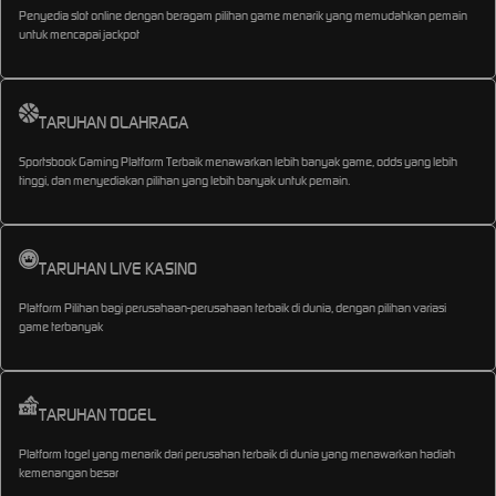
Penyedia slot online dengan beragam pilihan game menarik yang memudahkan pemain
untuk mencapai jackpot
TARUHAN OLAHRAGA
Sportsbook Gaming Platform Terbaik menawarkan lebih banyak game, odds yang lebih
tinggi, dan menyediakan pilihan yang lebih banyak untuk pemain.
TARUHAN LIVE KASINO
Platform Pilihan bagi perusahaan-perusahaan terbaik di dunia, dengan pilihan variasi
game terbanyak
TARUHAN TOGEL
Platform togel yang menarik dari perusahan terbaik di dunia yang menawarkan hadiah
kemenangan besar