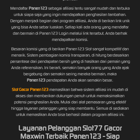
Mendaftar
Panen123
sebagai afiliasi tentu sangat mudah dan terbuka
untuk siapa saja yang ingin mendapatkan penghasilan tambahan.
Dengan menjadi bagian dari program afiliasi, Anda di berikan link unik
yang bisa Anda sebar luaskan. Setiap kali ada orang yang mendaftar
dan bermain di Panen123 Login melalui link tersebut, Anda berhak
mendapatkan komisi.
Besaran komisi yang di berikan Panen123 Slot sangat kompetitif dan
menarik. Sistem pembagian komisi transparan, di hitung berdasarkan
persentase dari pendapatan bersih yang di hasilkan dari pemain yang
Anda referensikan. Ini berarti, semakin banyak orang yang Anda ajak
bergabung dan semakin sering mereka bermain, maka
Panen123
pendapatan Anda akan semakin besar.
Slot Gacor Panen123
memastikan bahwa sistem afiliasi ini mudah di
akses dan memberikan dukungan penuh untuk memaksimalkan
potensi penghasilan Anda. Mulai dari alat pemasaran yang efektif
hingga layanan pelanggan yang siap membantu. Semua di sediakan
untuk memastikan Anda bisa berhasil dalam program afiliasi ini.
Layanan Pelanggan Slot77 Gacor
Maxwin Terbaik Panen123 - Siap