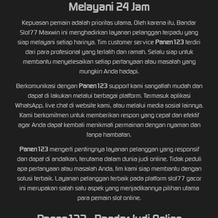
Melayani 24 Jam
Kepuasan pemain adalah prioritas utama, Oleh karena itu, Bandar
Slot77 Maxwin ini menghadirkan layanan pelanggan terpadu yang
siap melayani setiap harinya. Tim customer service
Panen123
terdiri
dari para profesional yang terlatih dan ramah. Selalu siap untuk
membantu menyelesaikan setiap pertanyaan atau masalah yang
mungkin Anda hadapi.
Berkomunikasi dengan
Panen123
support kami sangatlah mudah dan
dapat di lakukan melalui berbagai platform. Termasuk aplikasi
WhatsApp, live chat di website kami, atau melalui media sosial lainnya.
Kami berkomitmen untuk memberikan respon yang cepat dan efektif
agar Anda dapat kembali menikmati permainan dengan nyaman dan
tanpa hambatan.
Panen123
mengerti pentingnya layanan pelanggan yang responsif
dan dapat di andalkan, terutama dalam dunia judi online. Tidak peduli
apa pertanyaan atau masalah Anda, tim kami siap membantu dengan
solusi terbaik. Layanan pelanggan terbaik pada platform slot77 gacor
ini merupakan salah satu aspek yang menjadikannya pilihan utama
para pemain slot online.