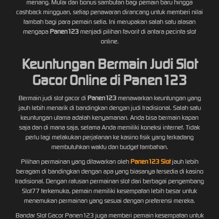
menang. Mulai dari bonus sambutan bagi pemain baru hingga
cashback mingguan, setiap penawaran dirancang untuk memberi nilai
tambah bagi para pemain setia. Ini merupakan salah satu alasan
mengapa
Panen123
menjadi pilihan favorit di antara pecinta slot
online.
Keuntungan Bermain Judi Slot
Gacor Online di Panen123
Bermain judi slot gacor di
Panen123
menawarkan keuntungan yang
jauh lebih menarik di bandingkan dengan judi tradisional. Salah satu
keuntungan utama adalah kenyamanan. Anda bisa bermain kapan
saja dan di mana saja, selama Anda memiliki koneksi internet. Tidak
perlu lagi melakukan perjalanan ke kasino fisik yang terkadang
membutuhkan waktu dan
budget tambahan.
Pilihan permainan yang ditawarkan oleh
Panen123 Slot
jauh lebih
beragam di bandingkan dengan apa yang biasanya tersedia di kasino
tradisional. Dengan ratusan permainan slot dari berbagai pengembang
Slot77 terkemuka, pemain memiliki kesempatan lebih besar untuk
menemukan permainan yang sesuai dengan preferensi mereka.
Bandar Slot Gacor Panen123 juga memberi pemain kesempatan untuk