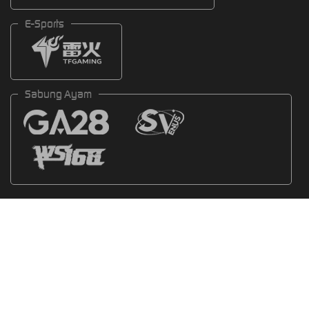
E-Sports
Sabung Ayam