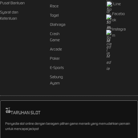
Pusat Bantuan
Line
Race
Syarat dan
Facebo
Togel
Ketentuan
ok
Olahraga
Instagra
Crash
m
Game
Arcade
Poker
E-Sports
Sabung
Ayam
TARUHAN SLOT
Penyedia slot online dengan beragam pilihan game menarik yang memudahkan pemain
untuk mencapai jackpot