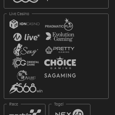
Live Casino
Race
Togel