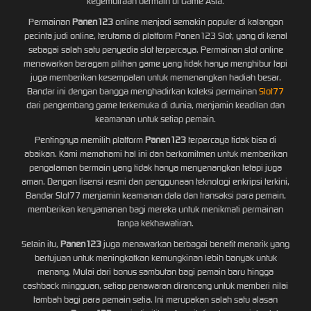
kegembiraan bermain di Game Asia.
Permainan
Panen123
online menjadi semakin populer di kalangan
pecinta judi online, terutama di platform Panen123 Slot, yang di kenal
sebagai salah satu penyedia slot terpercaya. Permainan slot online
menawarkan beragam pilihan game yang tidak hanya menghibur tapi
juga memberikan kesempatan untuk memenangkan hadiah besar.
Bandar ini dengan bangga menghadirkan koleksi permainan
Slot77
dari pengembang game terkemuka di dunia, menjamin keadilan dan
keamanan untuk setiap pemain.
Pentingnya memilih platform
Panen123
terpercaya tidak bisa di
abaikan. Kami memahami hal ini dan berkomitmen untuk memberikan
pengalaman bermain yang tidak hanya menyenangkan tetapi juga
aman. Dengan lisensi resmi dan penggunaan teknologi enkripsi terkini,
Bandar Slot77 menjamin keamanan data dan transaksi para pemain,
memberikan kenyamanan bagi mereka untuk menikmati permainan
tanpa kekhawatiran.
Selain itu,
Panen123
juga menawarkan berbagai benefit menarik yang
bertujuan untuk meningkatkan kemungkinan lebih banyak untuk
menang. Mulai dari bonus sambutan bagi pemain baru hingga
cashback mingguan, setiap penawaran dirancang untuk memberi nilai
tambah bagi para pemain setia. Ini merupakan salah satu alasan